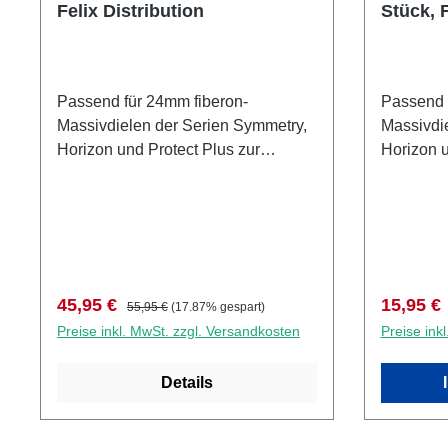
Felix Distribution
Stück, F
Passend für 24mm fiberon-
Passend für 
Massivdielen der Serien Symmetry,
Massivdi
Horizon und Protect Plus zur
Horizon u
Verlegung auf Holz- und Bambus-
Verlegung auf 
Unterkonstruktion. Set á 90 Stück
Unterkons
inkl. Schrauben + Bit.
inkl. Sch
Verkaufspreis:
Regulärer Preis:
Verkaufs
45,95 €
15,95 €
55,95 €
(17.87% gespart)
Preise inkl. MwSt. zzgl. Versandkosten
Preise ink
Details