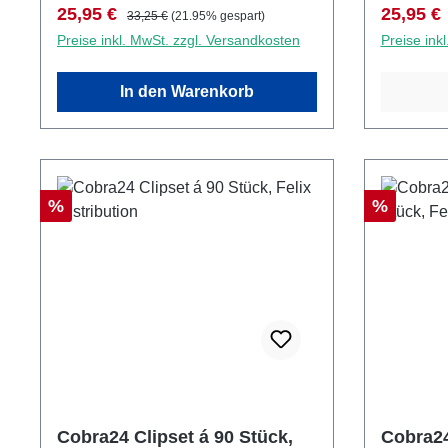
Verkaufspreis:
Regulärer Preis:
Verkaufs
25,95 €
25,95 €
33,25 €
(21.95% gespart)
Preise inkl. MwSt. zzgl. Versandkosten
Preise ink
In den Warenkorb
Rabatt
Rabatt
%
%
Cobra24 Clipset á 90 Stück,
Cobra24