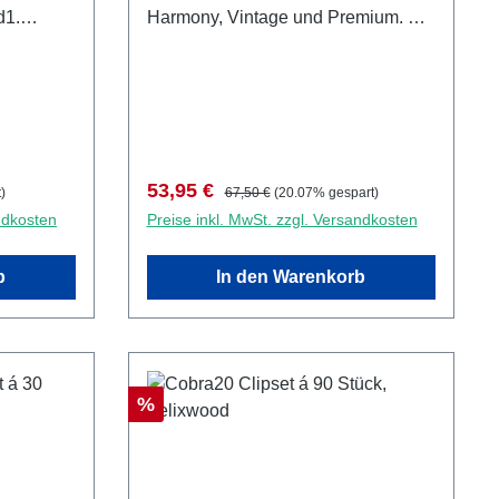
Harmony, Vintage und Premium. Set
 Bit.
mit 90 Clips inkl. Schrauben
4,2x35mm und Bit für Holz- und
Aluminium-Unterkonstruktion.
Ausreichend für 4-5 Quadratmeter.
Verkaufspreis:
Regulärer Preis:
53,95 €
)
67,50 €
(20.07% gespart)
ndkosten
Preise inkl. MwSt. zzgl. Versandkosten
b
In den Warenkorb
Rabatt
%