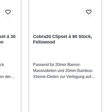
et á 30
Cobra20 Clipset á 90 Stück,
on
Felixwood
Passend für 20mm fiberon-
Massivdielen und 20mm Bambus-
n der
Xtreme-Dielen zur Verlegung auf
und
Holz- und Bambus-
Unterkonstruktion. Set á 90 Stück
 Set á
inkl. Schrauben + Bit.
 + Bit.