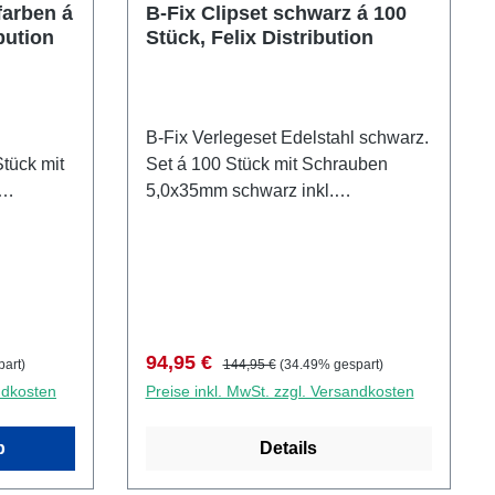
farben á
B-Fix Clipset schwarz á 100
bution
Stück, Felix Distribution
B-Fix Verlegeset Edelstahl schwarz.
tück mit
Set á 100 Stück mit Schrauben
5,0x35mm schwarz inkl.
Bit.Ausreichend für ca. 5-6
Quadratmeter. Zur Verlegung von B-
seitlicher
Fix Clipsystem-Dielen (mit seitlicher
ulu
Nut) in den Holzarten Afrikulu
Holz-
(Mukulungu) und Tiara auf Holz-
Unterkonstruktion.
Verkaufspreis:
Regulärer Preis:
94,95 €
art)
144,95 €
(34.49% gespart)
ndkosten
Preise inkl. MwSt. zzgl. Versandkosten
b
Details