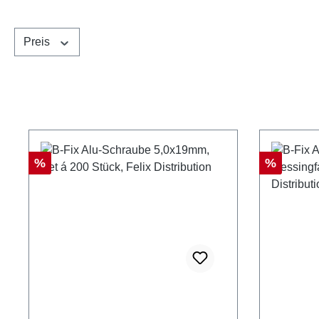
Preis
Rabatt
Rabatt
%
%