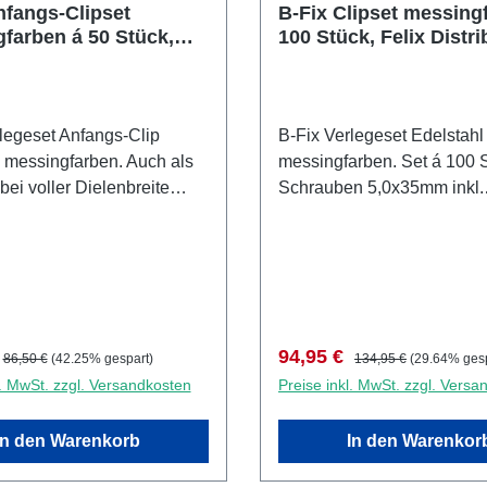
nfangs-Clipset
B-Fix Clipset messing
farben á 50 Stück,
100 Stück, Felix Distri
stribution
legeset Anfangs-Clip
B-Fix Verlegeset Edelstahl
 messingfarben. Auch als
messingfarben. Set á 100 S
bei voller Dielenbreite
Schrauben 5,0x35mm inkl.
tück mit
Bit.Ausreichend für ca. 5-6
5,0x35mm inkl. Bit. Zur
Quadratmeter. Zur Verlegung von B-
g von B-Fix Clipsystem-
Fix Clipsystem-Dielen (mit 
t seitlicher Nut) in den
Nut) in den Holzarten Afrik
 Afrikulu (Mukulungu) und
(Mukulungu) und Tiara auf 
 Holz-Unterkonstruktion.
Unterkonstruktion.
preis:
Regulärer Preis:
Verkaufspreis:
Regulärer Preis:
94,95 €
86,50 €
(42.25% gespart)
134,95 €
(29.64% gesp
l. MwSt. zzgl. Versandkosten
Preise inkl. MwSt. zzgl. Versa
In den Warenkorb
In den Warenkor