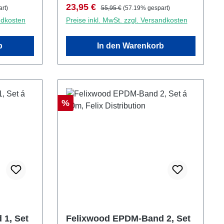
Verkaufspreis:
Regulärer Preis:
23,95 €
rt)
55,95 €
(57.19% gespart)
ndkosten
Preise inkl. MwSt. zzgl. Versandkosten
b
In den Warenkorb
Rabatt
%
1, Set
Felixwood EPDM-Band 2, Set