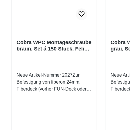
Cobra WPC Montageschraube
Cobra 
braun, Set á 150 Stück, Felix
grau, Se
Distribution
Distribu
Neue Artikel-Nummer 2027Zur
Neue Art
Befestigung von fiberon 24mm,
Befestigung von fiber
Fiberdeck (vorher FUN-Deck oder
Fiberdec
NewTechWood) 23mm WPC-Dielen
NewTech
auf Holz- und Aluminium-
auf Holz-
Unterkonstruktion. 5x50mm, Set á
Unterkonst
150 Stück + Bit.
150 Stück