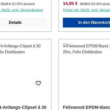
preis:
Regulärer Preis:
Verkaufspreis:
Regulärer Preis:
14,95 €
33,25 €
(21.95% gespart)
29,95 €
(50.08% gespa
l. MwSt. zzgl. Versandkosten
Preise inkl. MwSt. zzgl. Versa
Details
In den Warenkor
-Anfangs-Clipset á 30
Felixwood EPDM-Band 