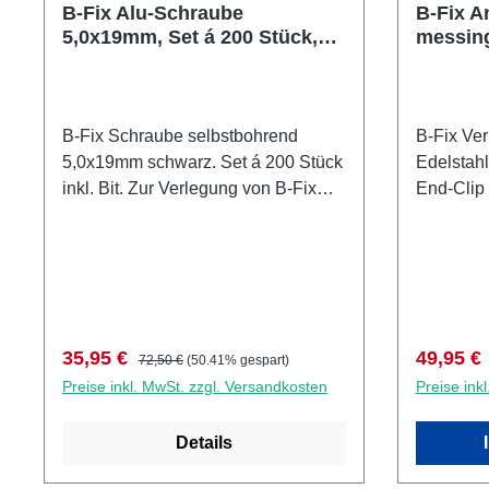
B-Fix Alu-Schraube
B-Fix A
5,0x19mm, Set á 200 Stück,
messing
Felix Distribution
Felix Di
B-Fix Schraube selbstbohrend
B-Fix Ver
5,0x19mm schwarz. Set á 200 Stück
Edelstahl
inkl. Bit. Zur Verlegung von B-Fix
End-Clip 
Clipsystem-Dielen (mit seitlicher
verwendbar. Set á 50 S
Nut) in den Holzarten Afrikulu
Schrauben 
(Mukulungu) und Tiara auf
Verlegun
Aluminium-Unterkonstruktion.
Dielen (mi
Zusammen mit EPDM-Distanzband
Holzarten
(Shore 70).
Tiara auf
Verkaufspreis:
Regulärer Preis:
Verkaufs
35,95 €
49,95 €
72,50 €
(50.41% gespart)
Preise inkl. MwSt. zzgl. Versandkosten
Preise ink
Details