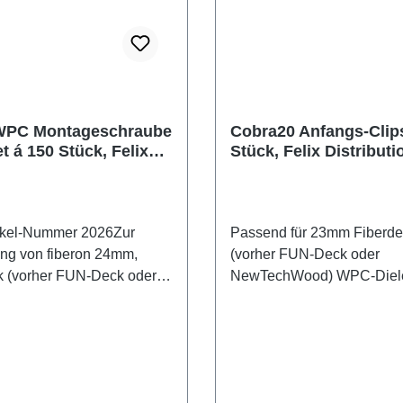
WPC Montageschraube
Cobra20 Anfangs-Clips
t á 150 Stück, Felix
Stück, Felix Distributi
tion
ikel-Nummer 2026Zur
Passend für 23mm Fiberdeck
on 24mm,
(vorher FUN-Deck oder
k (vorher FUN-Deck oder
NewTechWood) WPC-Diele
Wood) 23mm WPC-Dielen
SerienPremium, Harmony 
 und Aluminium-
Vintage zur Verlegung auf Holz- und
ruktion. 5x50mm, Set á
Bambus-Unterkonstruktion.
 + Bit.
30 Stück inkl. Schrauben