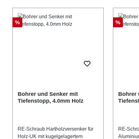
Rabatt
Rabatt
%
%
Bohrer und Senker mit
Bohrer 
Tiefenstopp, 4.0mm Holz
Tiefens
RE-Schraub Hartholzversenker für
RE-Schra
Holz-UK mit kugelgelagertem
Aluminiu