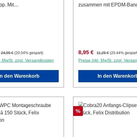
. Mit
zusammen mit EPDM-Band1.
ckschraube, 5,0mm
4,2x16mm, Set á 90 Stück +
ohrer und Sechskant
eichmäßige
durch verstellbaren
opp, Bohren und Ansetzen
tsgang. Speziell für
preis:
Regulärer Preis:
Verkaufspreis:
Regulärer Preis:
8,95 €
24,95 €
(20.04% gespart)
11,25 €
(20.44% gespart
ölzer. Ersatzbohrer
l. MwSt. zzgl. Versandkosten
Preise inkl. MwSt. zzgl. Versa
.
In den Warenkorb
In den Warenkor
Rabatt
%