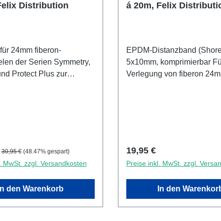
elix Distribution
á 20m, Felix Distributi
24mm fiberon-
EPDM-Distanzband (Shore
elen der Serien Symmetry,
5x10mm, komprimierbar Fü
nd Protect Plus zur
Verlegung von fiberon 24mm auf
Holz- und Bambus-
Aluminium-Unterkonstrukti
truktion. Set á 30 Stück
zusammen mi
rauben + Bit.
preis:
Regulärer Preis:
Regulärer Preis:
19,95 €
30,95 €
(48.47% gespart)
l. MwSt. zzgl. Versandkosten
Preise inkl. MwSt. zzgl. Versa
In den Warenkorb
In den Warenkor