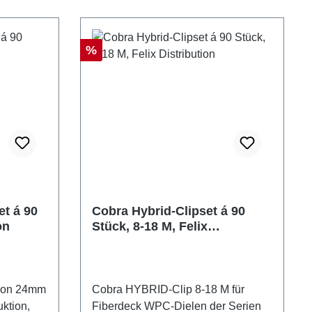
Rabatt
%
t á 90
Cobra Hybrid-Clipset á 90
on
Stück, 8-18 M, Felix
Distribution
Cobra HYBRID-Clip 8-18 M für
ktion,
Fiberdeck WPC-Dielen der Serien