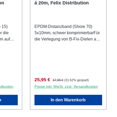
on
á 20m, Felix Distribution
 15)
EPDM-Distanzband (Shore 70)
r die
5x10mm, schwer komprimierbarFür
die Verlegung von B-Fix-Dielen auf
on,
Aluminium-Unterkonstruktion,
t Cobra Alu-Schraube.
zusammen mit B-Fix Alu-Schraube.
5x10mm, Set á 20m.
Verkaufspreis:
Regulärer Preis:
25,95 €
37,95 €
(31.62% gespart)
ndkosten
Preise inkl. MwSt. zzgl. Versandkosten
b
In den Warenkorb